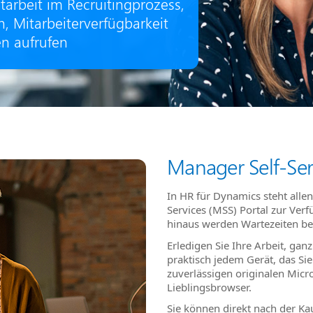
arbeit im Recruitingprozess,
, Mitarbeiterverfügbarkeit
en aufrufen
Manager Self-Ser
In HR für Dynamics steht alle
Services (MSS) Portal zur Verf
hinaus werden Wartezeiten be
Erledigen Sie Ihre Arbeit, gan
praktisch jedem Gerät, das Si
zuverlässigen originalen Micr
Lieblingsbrowser.
Sie können direkt nach der Kau