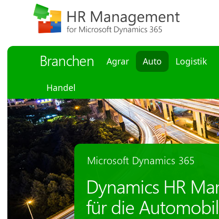
Branchen
Agrar
Auto
Logistik
Handel
Microsoft Dynamics 365
Dynamics HR Ma
für die Automobil